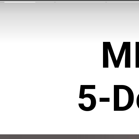
M
5-D