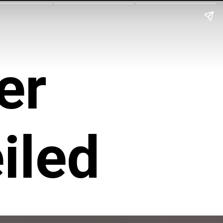
er
iled